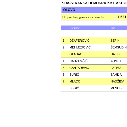
SDA-STRANKA DEMOKRATSKE AKCIJ
OLOVO
1.631
Ukupan broj glasova za stranku
Prezime
Ime
1.
DŽAFEROVIĆ
ŠEFIK
2.
MEHMEDOVIĆ
ŠEMSUDIN
3.
GENJAC
HALID
4.
HADŽIPAŠIĆ
AHMET
5.
ČAHTAREVIĆ
FATIMA
6.
BURIĆ
SAMIJA
7.
MLAĆO
NADŽIDA
8.
BEGIĆ
MESUD