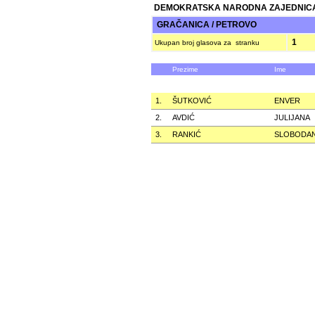
DEMOKRATSKA NARODNA ZAJEDNICA
GRAČANICA / PETROVO
1
Ukupan broj glasova za stranku
Prezime
Ime
1.
ŠUTKOVIĆ
ENVER
2.
AVDIĆ
JULIJANA
3.
RANKIĆ
SLOBODA