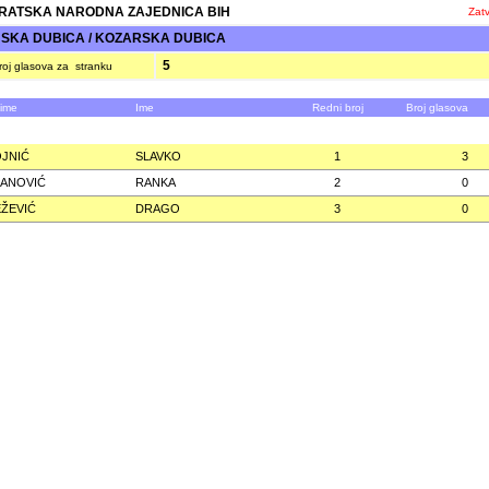
ATSKA NARODNA ZAJEDNICA BIH
Zatv
KA DUBICA / KOZARSKA DUBICA
5
oj glasova za stranku
zime
Ime
Redni broj
Broj glasova
JNIĆ
SLAVKO
1
3
ANOVIĆ
RANKA
2
0
ŽEVIĆ
DRAGO
3
0