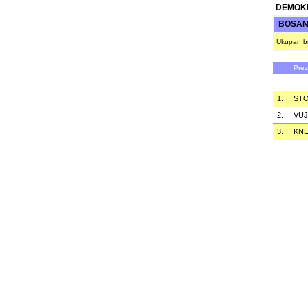
DEMOKR
BOSANS
Ukupan br
Pre
1.
STO
2.
VUJ
3.
KNE