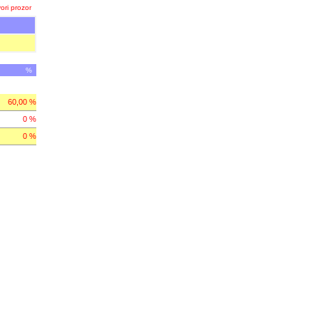
ori prozor
%
60,00 %
0 %
0 %