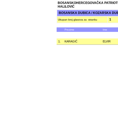
BOSANSKOHERCEGOVAČKA PATRIOT
HALILOVIĆ
BOSANSKA DUBICA / KOZARSKA DU
1
Ukupan broj glasova za stranku
Prezime
Ime
1.
KARAGIĆ
ELVIR