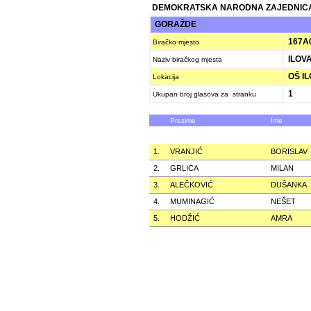
DEMOKRATSKA NARODNA ZAJEDNICA
GORAŽDE
167A
Biračko mjesto
ILOV
Naziv biračkog mjesta
OŠ I
Lokacija
1
Ukupan broj glasova za stranku
Prezime
Ime
1.
VRANJIĆ
BORISLAV
2.
GRLICA
MILAN
3.
ALEČKOVIĆ
DUŠANKA
4.
MUMINAGIĆ
NEŠET
5.
HODŽIĆ
AMRA