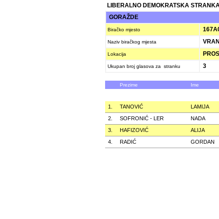
LIBERALNO DEMOKRATSKA STRANKA
GORAŽDE
167A
Biračko mjesto
VRAN
Naziv biračkog mjesta
PROST
Lokacija
3
Ukupan broj glasova za stranku
Prezime
Ime
1.
TANOVIĆ
LAMIJA
2.
SOFRONIĆ - LER
NADA
3.
HAFIZOVIĆ
ALIJA
4.
RADIĆ
GORDAN