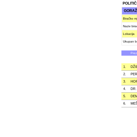
POLITI
GORA
Biračko m
Naziv bir
Lokacija
Ukupan br
Pre
1.
DŽI
2.
PER
3.
HO
4.
DR.
5.
DEM
6.
ME