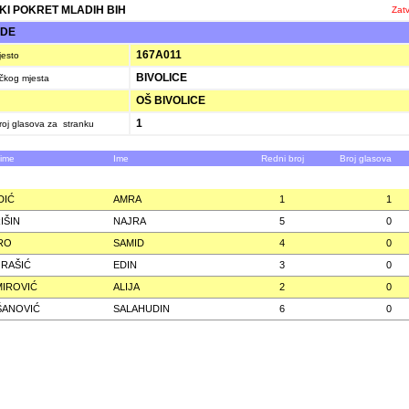
ČKI POKRET MLADIH BIH
Zatv
ŽDE
167A011
jesto
BIVOLICE
ačkog mjesta
OŠ BIVOLICE
1
oj glasova za stranku
zime
Ime
Redni broj
Broj glasova
DIĆ
AMRA
1
1
IŠIN
NAJRA
5
0
RO
SAMID
4
0
 RAŠIĆ
EDIN
3
0
IROVIĆ
ALIJA
2
0
ŠANOVIĆ
SALAHUDIN
6
0