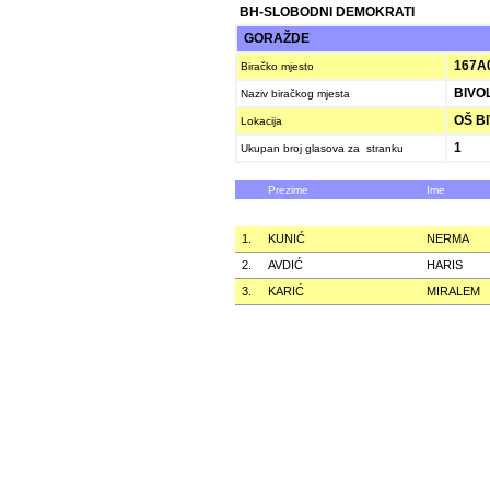
BH-SLOBODNI DEMOKRATI
GORAŽDE
167A
Biračko mjesto
BIVOL
Naziv biračkog mjesta
OŠ BI
Lokacija
1
Ukupan broj glasova za stranku
Prezime
Ime
1.
KUNIĆ
NERMA
2.
AVDIĆ
HARIS
3.
KARIĆ
MIRALEM