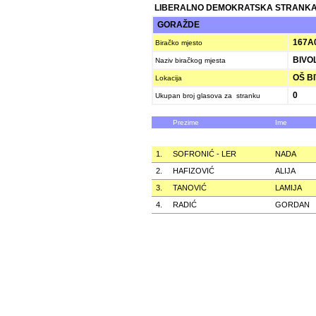
LIBERALNO DEMOKRATSKA STRANKA
GORAŽDE
167A
Biračko mjesto
BIVOL
Naziv biračkog mjesta
OŠ BI
Lokacija
0
Ukupan broj glasova za stranku
Prezime
Ime
1.
SOFRONIĆ - LER
NADA
2.
HAFIZOVIĆ
ALIJA
3.
TANOVIĆ
LAMIJA
4.
RADIĆ
GORDAN