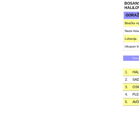
BOSAN
HALILO
GORA
Biračko m
Naziv bir
Lokacija
Ukupan br
Pre
1.
HAL
2.
SAD
3.
OS
4.
PL
5.
AVD