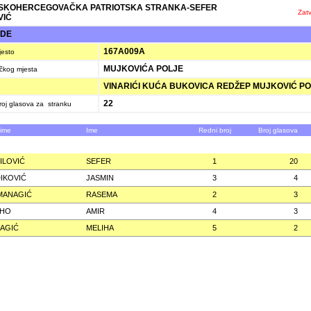
SKOHERCEGOVAČKA PATRIOTSKA STRANKA-SEFER
Zatv
VIĆ
ŽDE
167A009A
jesto
MUJKOVIĆA POLJE
ačkog mjesta
VINARIĆI KUĆA BUKOVICA REDŽEP MUJKOVIĆ PO
22
oj glasova za stranku
zime
Ime
Redni broj
Broj glasova
ILOVIĆ
SEFER
1
20
IKOVIĆ
JASMIN
3
4
MANAGIĆ
RASEMA
2
3
EHO
AMIR
4
3
AGIĆ
MELIHA
5
2