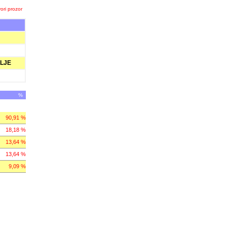
ori prozor
LJE
%
90,91 %
18,18 %
13,64 %
13,64 %
9,09 %