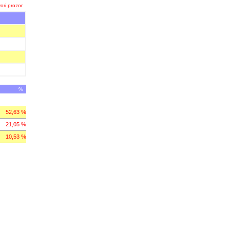
ori prozor
%
52,63 %
21,05 %
10,53 %