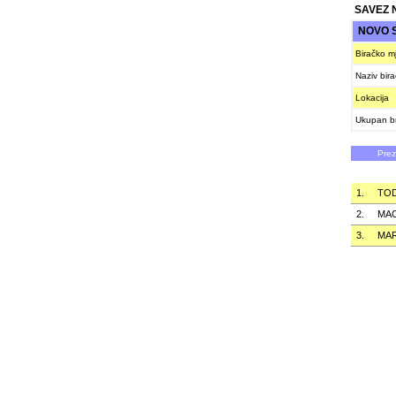
SAVEZ 
NOVO 
Biračko m
Naziv bir
Lokacija
Ukupan br
Pre
1.
TO
2.
MA
3.
MA