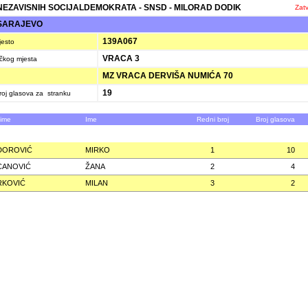
NEZAVISNIH SOCIJALDEMOKRATA - SNSD - MILORAD DODIK
Zatv
SARAJEVO
139A067
jesto
VRACA 3
ačkog mjesta
MZ VRACA DERVIŠA NUMIĆA 70
19
oj glasova za stranku
zime
Ime
Redni broj
Broj glasova
DOROVIĆ
MIRKO
1
10
CANOVIĆ
ŽANA
2
4
RKOVIĆ
MILAN
3
2