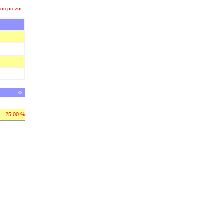
ori prozor
%
25,00 %