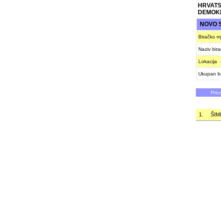
HRVATS
DEMOK
NOVO 
Biračko m
Naziv bir
Lokacija
Ukupan br
Pre
1.
ŠIM