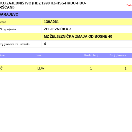
KO ZAJEDNIŠTVO (HDZ 1990 HZ-HSS-HKDU-HDU-
Zatv
RŠĆANI)
SARAJEVO
139A061
jesto
ŽELJEZNIČKA 2
ačkog mjesta
MZ ŽELJEZNIČKA ZMAJA OD BOSNE 40
4
oj glasova za stranku
zime
Ime
Redni broj
Broj glasova
IĆ
ILIJA
1
1