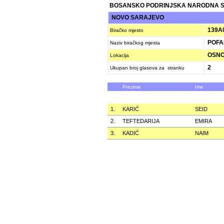
BOSANSKO PODRINJSKA NARODNA 
NOVO SARAJEVO
139A
Biračko mjesto
POFAL
Naziv biračkog mjesta
OSNOV
Lokacija
2
Ukupan broj glasova za stranku
Prezime
Ime
1.
KARIĆ
SEID
2.
TEFTEDARIJA
EMIRA
3.
KADIĆ
NAIM