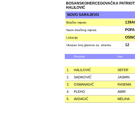
BOSANSKOHERCEGOVAČKA PATRIOT
HALILOVIĆ
NOVO SARAJEVO
139A
Biračko mjesto
POFAL
Naziv biračkog mjesta
OSNOV
Lokacija
12
Ukupan broj glasova za stranku
Prezime
Ime
1.
HALILOVIĆ
SEFER
2.
SADIKOVIĆ
JASMIN
3.
OSMANAGIĆ
RASEMA
4.
PLEHO
AMIR
5.
AVDAGIĆ
MELIHA