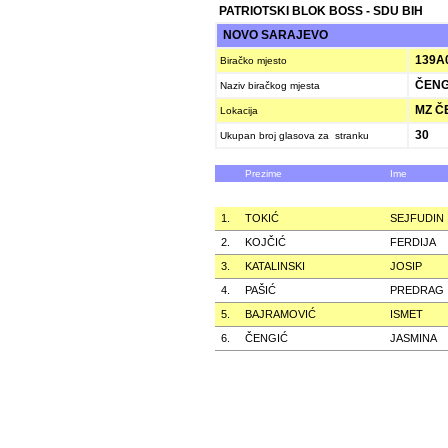
PATRIOTSKI BLOK BOSS - SDU BIH
NOVO SARAJEVO
139A
Biračko mjesto
ČENGI
Naziv biračkog mjesta
MZ ČE
Lokacija
30
Ukupan broj glasova za stranku
Prezime
Ime
1.
TOKIĆ
SEJFUDIN
2.
KOJČIĆ
FERDIJA
3.
KATALINSKI
JOSIP
4.
PAŠIĆ
PREDRAG
5.
BAJRAMOVIĆ
ISMET
6.
ČENGIĆ
JASMINA