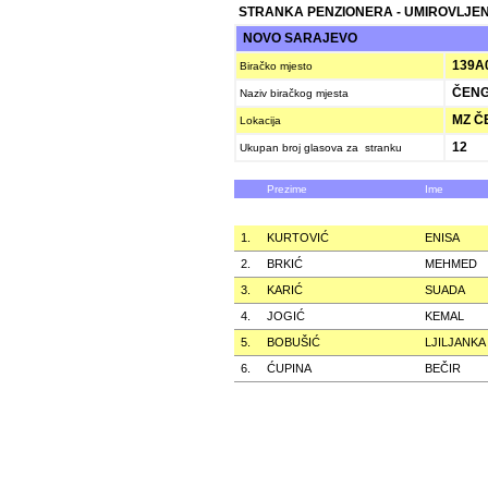
STRANKA PENZIONERA - UMIROVLJEN
NOVO SARAJEVO
139A
Biračko mjesto
ČENGI
Naziv biračkog mjesta
MZ ČE
Lokacija
12
Ukupan broj glasova za stranku
Prezime
Ime
1.
KURTOVIĆ
ENISA
2.
BRKIĆ
MEHMED
3.
KARIĆ
SUADA
4.
JOGIĆ
KEMAL
5.
BOBUŠIĆ
LJILJANKA
6.
ĆUPINA
BEČIR