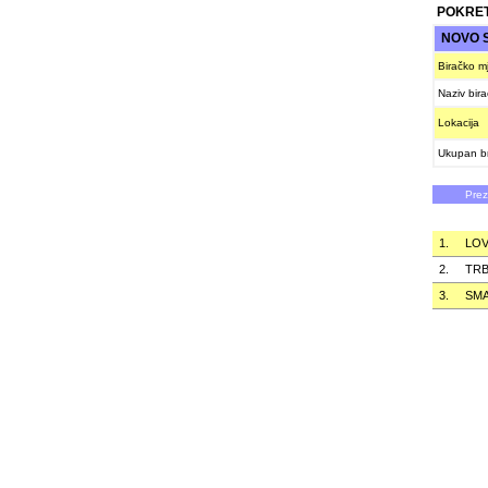
POKRET
NOVO 
Biračko m
Naziv bir
Lokacija
Ukupan br
Pre
1.
LO
2.
TRB
3.
SMA