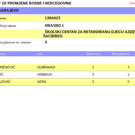
 ZA PROMJENE BOSNE I HERCEGOVINE
Zatv
SARAJEVO
139A023
jesto
HRASNO 1
ačkog mjesta
ŠKOLSKI CENTAR ZA RETARDIRANU DJECU AZIZE
ŠAĆIRBEG
4
oj glasova za stranku
zime
Ime
Redni broj
Broj glasova
VRENOVIĆ
DUBRAVKO
1
3
IĆ
HAMDIJA
3
1
JOVIĆ
AZRA
2
0