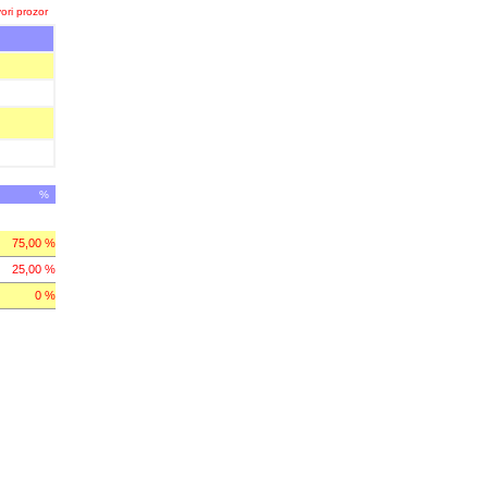
ori prozor
%
75,00 %
25,00 %
0 %