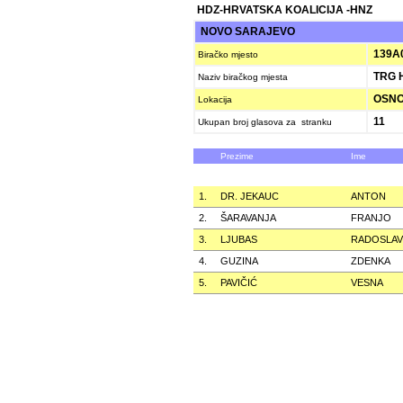
HDZ-HRVATSKA KOALICIJA -HNZ
NOVO SARAJEVO
139A
Biračko mjesto
TRG 
Naziv biračkog mjesta
OSNOV
Lokacija
11
Ukupan broj glasova za stranku
Prezime
Ime
1.
DR. JEKAUC
ANTON
2.
ŠARAVANJA
FRANJO
3.
LJUBAS
RADOSLAV
4.
GUZINA
ZDENKA
5.
PAVIČIĆ
VESNA