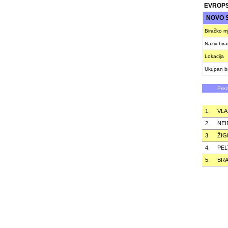
EVROPS
NOVO 
Biračko m
Naziv bir
Lokacija
Ukupan br
Pre
1.
VLA
2.
NE
3.
ŽIG
4.
PEL
5.
BRA