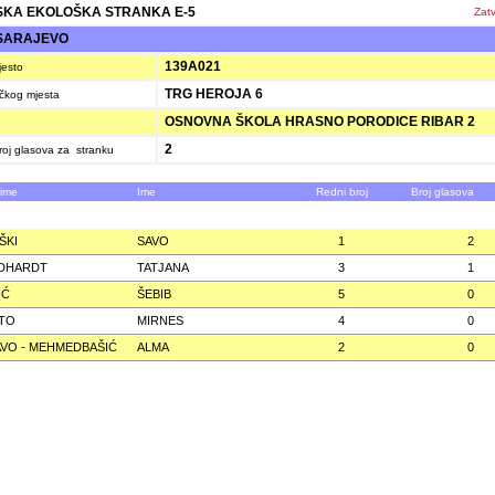
KA EKOLOŠKA STRANKA E-5
Zatv
SARAJEVO
139A021
jesto
TRG HEROJA 6
ačkog mjesta
OSNOVNA ŠKOLA HRASNO PORODICE RIBAR 2
2
oj glasova za stranku
zime
Ime
Redni broj
Broj glasova
ŠKI
SAVO
1
2
IDHARDT
TATJANA
3
1
IĆ
ŠEBIB
5
0
TO
MIRNES
4
0
VO - MEHMEDBAŠIĆ
ALMA
2
0