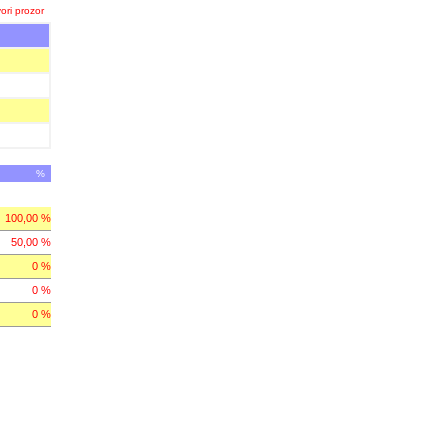
ori prozor
%
100,00 %
50,00 %
0 %
0 %
0 %