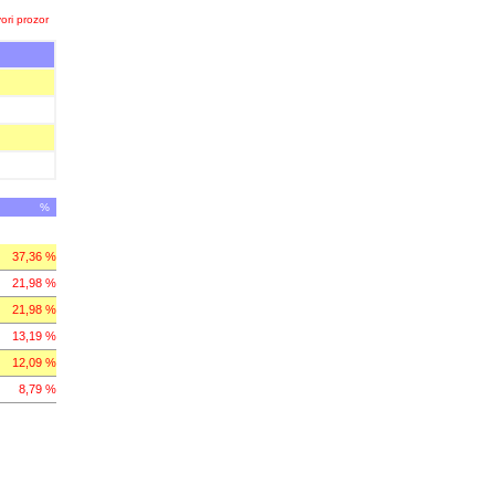
ori prozor
%
37,36 %
21,98 %
21,98 %
13,19 %
12,09 %
8,79 %