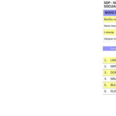
SDP - 
SOCIJA
NOVO 
Biračko m
Naziv bir
Lokacija
Ukupan br
Pre
1.
LAG
2.
MAT
3.
DO
4.
MAL
5.
BUL
6.
KL