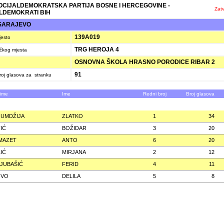
SOCIJALDEMOKRATSKA PARTIJA BOSNE I HERCEGOVINE -
Zatv
LDEMOKRATI BIH
SARAJEVO
139A019
jesto
TRG HEROJA 4
ačkog mjesta
OSNOVNA ŠKOLA HRASNO PORODICE RIBAR 2
91
oj glasova za stranku
zime
Ime
Redni broj
Broj glasova
UMDŽIJA
ZLATKO
1
34
IĆ
BOŽIDAR
3
20
MAZET
ANTO
6
20
IĆ
MIRJANA
2
12
JUBAŠIĆ
FERID
4
11
OVO
DELILA
5
8