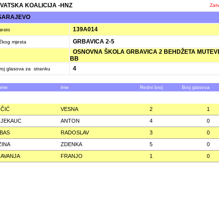
VATSKA KOALICIJA -HNZ
Zatv
SARAJEVO
139A014
jesto
GRBAVICA 2-5
ačkog mjesta
OSNOVNA ŠKOLA GRBAVICA 2 BEHDŽETA MUTEV
BB
4
oj glasova za stranku
zime
Ime
Redni broj
Broj glasova
IČIĆ
VESNA
2
1
 JEKAUC
ANTON
4
0
BAS
RADOSLAV
3
0
INA
ZDENKA
5
0
AVANJA
FRANJO
1
0