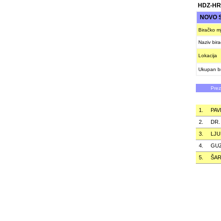
HDZ-HR
NOVO 
Biračko m
Naziv bir
Lokacija
Ukupan br
Pre
1.
PAV
2.
DR.
3.
LJU
4.
GUZ
5.
ŠAR