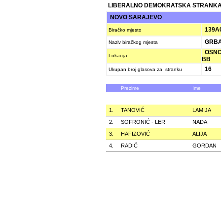
LIBERALNO DEMOKRATSKA STRANKA
NOVO SARAJEVO
139A
Biračko mjesto
GRBAV
Naziv biračkog mjesta
OSNOV
Lokacija
BB
16
Ukupan broj glasova za stranku
Prezime
Ime
1.
TANOVIĆ
LAMIJA
2.
SOFRONIĆ - LER
NADA
3.
HAFIZOVIĆ
ALIJA
4.
RADIĆ
GORDAN