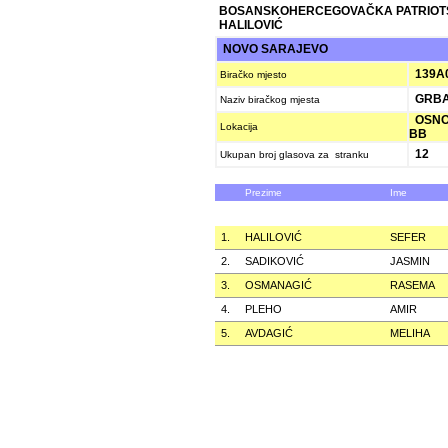
BOSANSKOHERCEGOVAČKA PATRIOT
HALILOVIĆ
NOVO SARAJEVO
139A
Biračko mjesto
GRBAV
Naziv biračkog mjesta
OSNOV
Lokacija
BB
12
Ukupan broj glasova za stranku
Prezime
Ime
1.
HALILOVIĆ
SEFER
2.
SADIKOVIĆ
JASMIN
3.
OSMANAGIĆ
RASEMA
4.
PLEHO
AMIR
5.
AVDAGIĆ
MELIHA