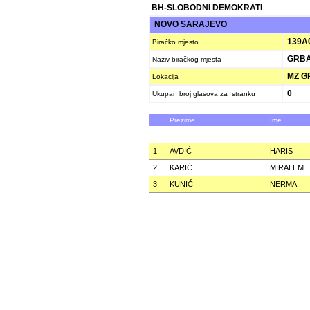
BH-SLOBODNI DEMOKRATI
NOVO SARAJEVO
139A
Biračko mjesto
GRBAV
Naziv biračkog mjesta
MZ GR
Lokacija
0
Ukupan broj glasova za stranku
Prezime
Ime
1.
AVDIĆ
HARIS
2.
KARIĆ
MIRALEM
3.
KUNIĆ
NERMA