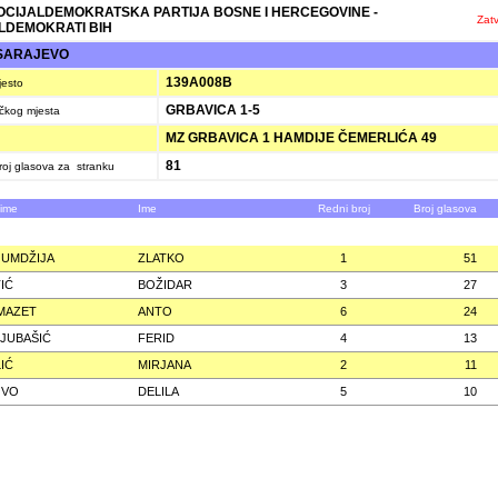
SOCIJALDEMOKRATSKA PARTIJA BOSNE I HERCEGOVINE -
Zatv
LDEMOKRATI BIH
SARAJEVO
139A008B
jesto
GRBAVICA 1-5
ačkog mjesta
MZ GRBAVICA 1 HAMDIJE ČEMERLIĆA 49
81
oj glasova za stranku
zime
Ime
Redni broj
Broj glasova
UMDŽIJA
ZLATKO
1
51
IĆ
BOŽIDAR
3
27
MAZET
ANTO
6
24
JUBAŠIĆ
FERID
4
13
IĆ
MIRJANA
2
11
OVO
DELILA
5
10