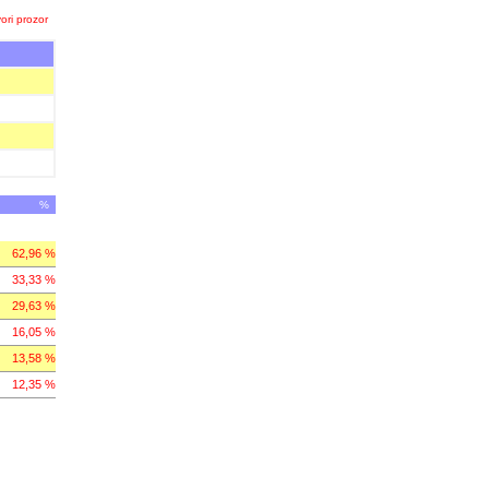
ori prozor
%
62,96 %
33,33 %
29,63 %
16,05 %
13,58 %
12,35 %