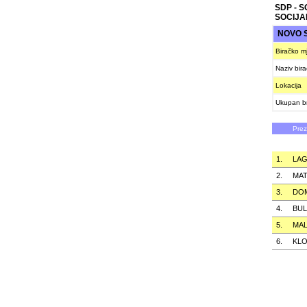
SDP - 
SOCIJA
NOVO 
Biračko m
Naziv bir
Lokacija
Ukupan br
Pre
1.
LAG
2.
MAT
3.
DO
4.
BUL
5.
MAL
6.
KL