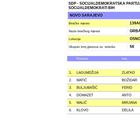
SDP - SOCIJALDEMOKRATSKA PARTIJ
SOCIJALDEMOKRATI BIH
NOVO SARAJEVO
139A
Biračko mjesto
GRBAV
Naziv biračkog mjesta
OSNOV
Lokacija
58
Ukupan broj glasova za stranku
Prezime
Ime
1.
LAGUMDŽIJA
ZLATKO
2.
MATIĆ
BOŽIDAR
3.
BULJUBAŠIĆ
FERID
4.
DOMAZET
ANTO
5.
MALIĆ
MIRJANA
6.
KLOVO
DELILA