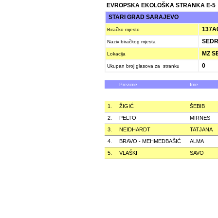
EVROPSKA EKOLOŠKA STRANKA E-5
STARI GRAD SARAJEVO
137A
Biračko mjesto
SEDR
Naziv biračkog mjesta
MZ SE
Lokacija
0
Ukupan broj glasova za stranku
Prezime
Ime
1.
ŽIGIĆ
ŠEBIB
2.
PELTO
MIRNES
3.
NEIDHARDT
TATJANA
4.
BRAVO - MEHMEDBAŠIĆ
ALMA
5.
VLAŠKI
SAVO