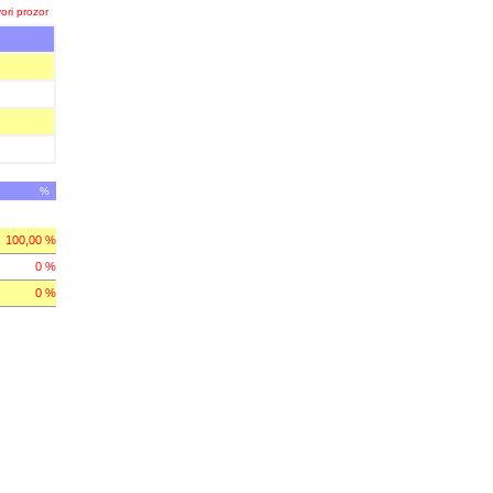
ori prozor
%
100,00 %
0 %
0 %