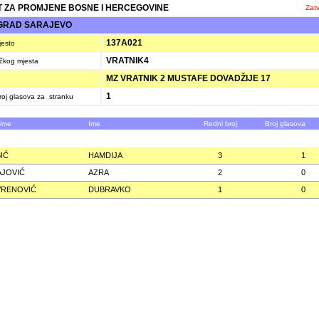
 ZA PROMJENE BOSNE I HERCEGOVINE
Zatv
 GRAD SARAJEVO
137A021
jesto
VRATNIK4
ačkog mjesta
MZ VRATNIK 2 MUSTAFE DOVADŽIJE 17
1
oj glasova za stranku
zime
Ime
Redni broj
Broj glasova
IĆ
HAMDIJA
3
1
JOVIĆ
AZRA
2
0
VRENOVIĆ
DUBRAVKO
1
0