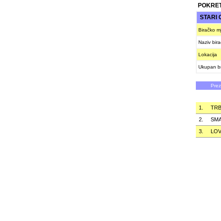
POKRET
STARI
Biračko m
Naziv bir
Lokacija
Ukupan br
Pre
1.
TRB
2.
SMA
3.
LO