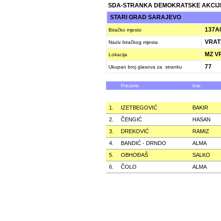
SDA-STRANKA DEMOKRATSKE AKCIJ
STARI GRAD SARAJEVO
137A
Biračko mjesto
VRAT
Naziv biračkog mjesta
MZ VR
Lokacija
77
Ukupan broj glasova za stranku
Prezime
Ime
1.
IZETBEGOVIĆ
BAKIR
2.
ČENGIĆ
HASAN
3.
DREKOVIĆ
RAMIZ
4.
BANDIĆ - DRNDO
ALMA
5.
OBHOÐAŠ
SALKO
6.
ČOLO
ALMA