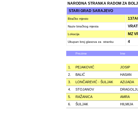
NARODNA STRANKA RADOM ZA BOLJ
STARI GRAD SARAJEVO
137A
Biračko mjesto
VRAT
Naziv biračkog mjesta
MZ VR
Lokacija
4
Ukupan broj glasova za stranku
Prezime
Ime
1.
PEJAKOVIĆ
JOSIP
2.
BALIĆ
HASAN
3.
LONČAREVIĆ - ŠULJAK
AZIJADA
4.
STOJANOV
DRAGOLJ
5.
RAŽANICA
AMRA
6.
ŠULJAK
HILMIJA