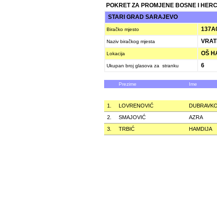
POKRET ZA PROMJENE BOSNE I HER
STARI GRAD SARAJEVO
137A
Biračko mjesto
VRAT
Naziv biračkog mjesta
OŠ HA
Lokacija
6
Ukupan broj glasova za stranku
Prezime
Ime
1.
LOVRENOVIĆ
DUBRAVK
2.
SMAJOVIĆ
AZRA
3.
TRBIĆ
HAMDIJA