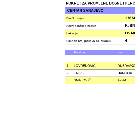
POKRET ZA PROMJENE BOSNE I HER
CENTAR SARAJEVO
136A
Biračko mjesto
K. BR
Naziv biračkog mjesta
OŠ ME
Lokacija
4
Ukupan broj glasova za stranku
Prezime
Ime
1.
LOVRENOVIĆ
DUBRAVK
2.
TRBIĆ
HAMDIJA
3.
SMAJOVIĆ
AZRA