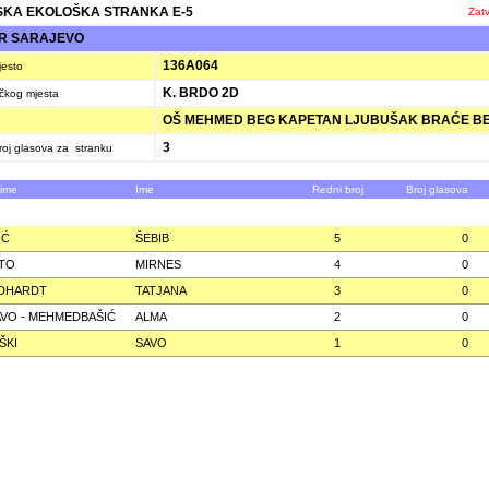
KA EKOLOŠKA STRANKA E-5
Zatv
R SARAJEVO
136A064
jesto
K. BRDO 2D
ačkog mjesta
OŠ MEHMED BEG KAPETAN LJUBUŠAK BRAĆE BE
3
oj glasova za stranku
zime
Ime
Redni broj
Broj glasova
IĆ
ŠEBIB
5
0
TO
MIRNES
4
0
IDHARDT
TATJANA
3
0
VO - MEHMEDBAŠIĆ
ALMA
2
0
ŠKI
SAVO
1
0