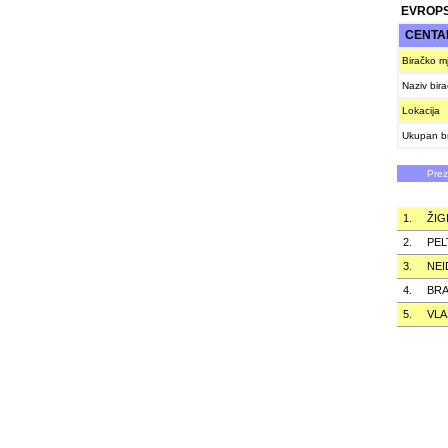
EVROPS
CENTA
Biračko m
Naziv bir
Lokacija
Ukupan br
Pre
1.
ŽIG
2.
PEL
3.
NE
4.
BRA
5.
VLA