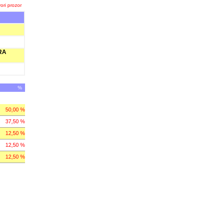
ori prozor
RA
%
50,00 %
37,50 %
12,50 %
12,50 %
12,50 %