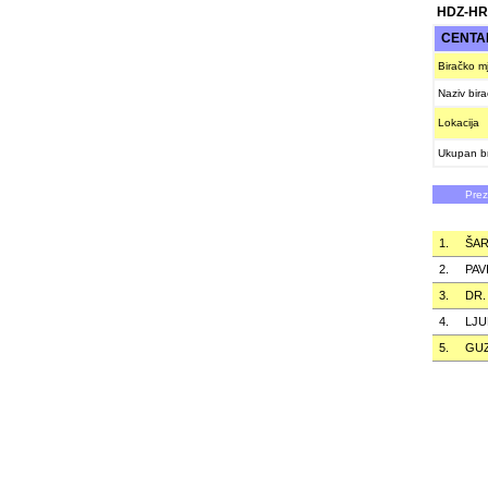
HDZ-HR
CENTA
Biračko m
Naziv bir
Lokacija
Ukupan br
Pre
1.
ŠAR
2.
PAV
3.
DR.
4.
LJU
5.
GUZ