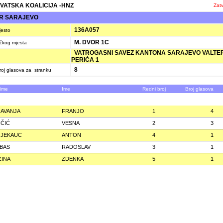
VATSKA KOALICIJA -HNZ
Zatv
R SARAJEVO
136A057
jesto
M. DVOR 1C
ačkog mjesta
VATROGASNI SAVEZ KANTONA SARAJEVO VALTE
PERIĆA 1
8
oj glasova za stranku
zime
Ime
Redni broj
Broj glasova
AVANJA
FRANJO
1
4
IČIĆ
VESNA
2
3
 JEKAUC
ANTON
4
1
BAS
RADOSLAV
3
1
INA
ZDENKA
5
1