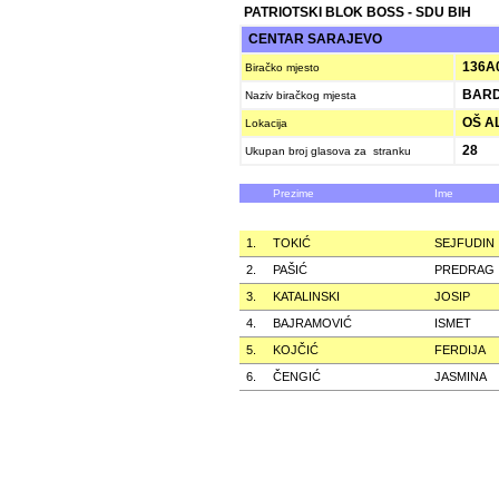
PATRIOTSKI BLOK BOSS - SDU BIH
CENTAR SARAJEVO
136A
Biračko mjesto
BARD
Naziv biračkog mjesta
OŠ AL
Lokacija
28
Ukupan broj glasova za stranku
Prezime
Ime
1.
TOKIĆ
SEJFUDIN
2.
PAŠIĆ
PREDRAG
3.
KATALINSKI
JOSIP
4.
BAJRAMOVIĆ
ISMET
5.
KOJČIĆ
FERDIJA
6.
ČENGIĆ
JASMINA