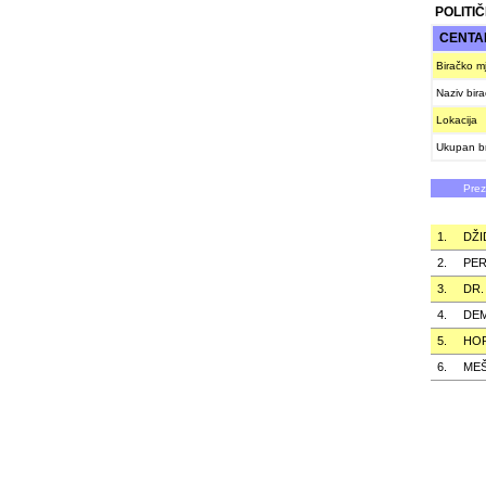
POLITI
CENTA
Biračko m
Naziv bir
Lokacija
Ukupan br
Pre
1.
DŽI
2.
PER
3.
DR.
4.
DEM
5.
HO
6.
ME