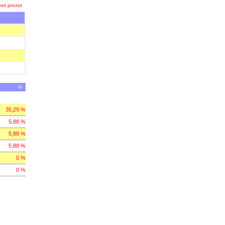
ori prozor
%
35,29 %
5,88 %
5,88 %
5,88 %
0 %
0 %