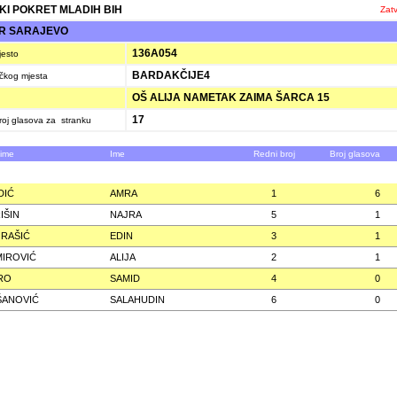
ČKI POKRET MLADIH BIH
Zatv
R SARAJEVO
136A054
jesto
BARDAKČIJE4
ačkog mjesta
OŠ ALIJA NAMETAK ZAIMA ŠARCA 15
17
oj glasova za stranku
zime
Ime
Redni broj
Broj glasova
DIĆ
AMRA
1
6
IŠIN
NAJRA
5
1
 RAŠIĆ
EDIN
3
1
IROVIĆ
ALIJA
2
1
RO
SAMID
4
0
ŠANOVIĆ
SALAHUDIN
6
0