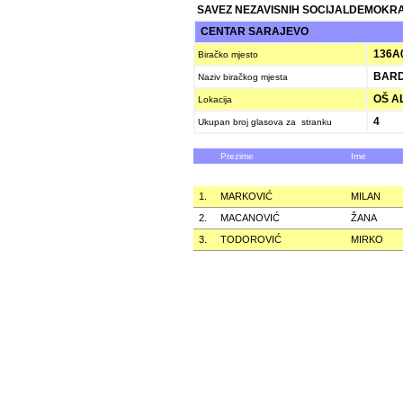
SAVEZ NEZAVISNIH SOCIJALDEMOKRAT
CENTAR SARAJEVO
136A
Biračko mjesto
BARD
Naziv biračkog mjesta
OŠ AL
Lokacija
4
Ukupan broj glasova za stranku
Prezime
Ime
1.
MARKOVIĆ
MILAN
2.
MACANOVIĆ
ŽANA
3.
TODOROVIĆ
MIRKO