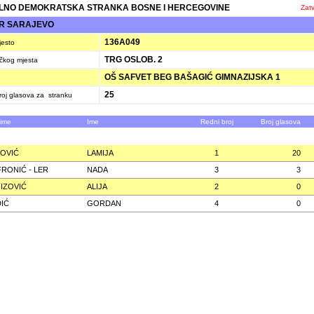
LNO DEMOKRATSKA STRANKA BOSNE I HERCEGOVINE
Zatv
R SARAJEVO
136A049
jesto
TRG OSLOB. 2
ačkog mjesta
OŠ SAFVET BEG BAŠAGIĆ GIMNAZIJSKA 1
25
oj glasova za stranku
zime
Ime
Redni broj
Broj glasova
OVIĆ
LAMIJA
1
20
RONIĆ - LER
NADA
3
3
IZOVIĆ
ALIJA
2
0
IĆ
GORDAN
4
0