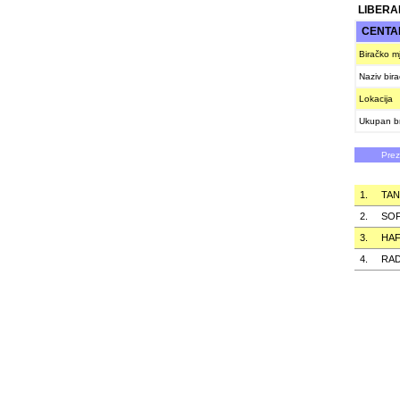
LIBERA
CENTA
Biračko m
Naziv bir
Lokacija
Ukupan br
Pre
1.
TAN
2.
SOF
3.
HAF
4.
RAD