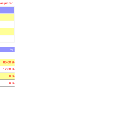
ori prozor
%
80,00 %
12,00 %
0 %
0 %