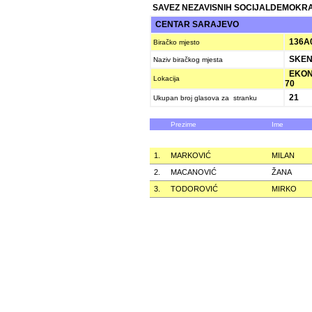
SAVEZ NEZAVISNIH SOCIJALDEMOKRAT
CENTAR SARAJEVO
136A
Biračko mjesto
SKEN
Naziv biračkog mjesta
EKONO
Lokacija
70
21
Ukupan broj glasova za stranku
Prezime
Ime
1.
MARKOVIĆ
MILAN
2.
MACANOVIĆ
ŽANA
3.
TODOROVIĆ
MIRKO