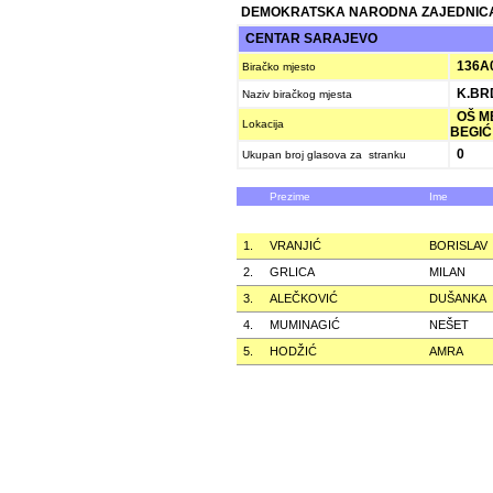
DEMOKRATSKA NARODNA ZAJEDNICA
CENTAR SARAJEVO
136A
Biračko mjesto
K.BR
Naziv biračkog mjesta
OŠ M
Lokacija
BEGIĆ
0
Ukupan broj glasova za stranku
Prezime
Ime
1.
VRANJIĆ
BORISLAV
2.
GRLICA
MILAN
3.
ALEČKOVIĆ
DUŠANKA
4.
MUMINAGIĆ
NEŠET
5.
HODŽIĆ
AMRA