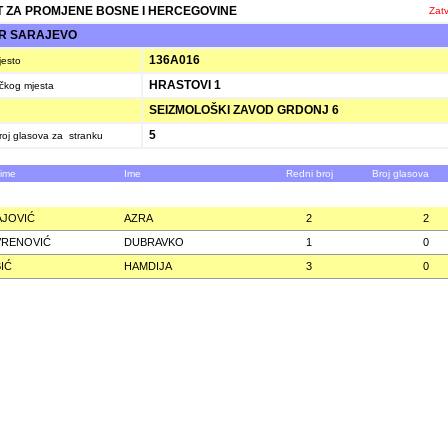
 ZA PROMJENE BOSNE I HERCEGOVINE
Zatv
R SARAJEVO
136A016
jesto
HRASTOVI 1
ačkog mjesta
SEIZMOLOŠKI ZAVOD GRDONJ 6
5
oj glasova za stranku
zime
Ime
Redni broj
Broj glasova
JOVIĆ
AZRA
2
2
VRENOVIĆ
DUBRAVKO
1
0
IĆ
HAMDIJA
3
0