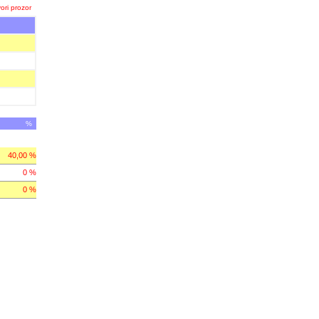
ori prozor
%
40,00 %
0 %
0 %