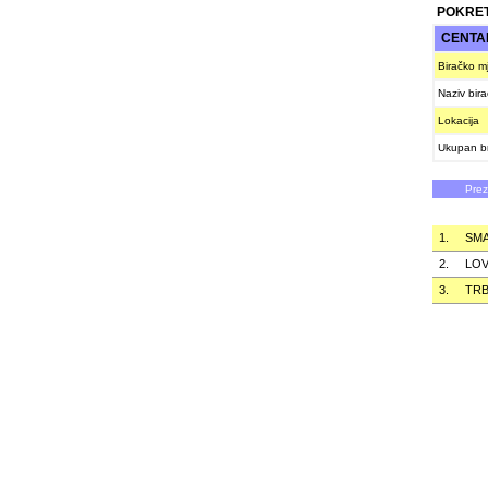
POKRET
CENTA
Biračko m
Naziv bir
Lokacija
Ukupan br
Pre
1.
SMA
2.
LO
3.
TRB