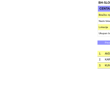
BH-SLO
CENTA
Biračko m
Naziv bir
Lokacija
Ukupan br
Pre
1.
AVD
2.
KAR
3.
KUN