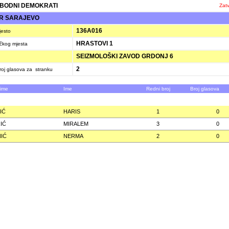
BODNI DEMOKRATI
Zatv
R SARAJEVO
136A016
jesto
HRASTOVI 1
ačkog mjesta
SEIZMOLOŠKI ZAVOD GRDONJ 6
2
oj glasova za stranku
zime
Ime
Redni broj
Broj glasova
IĆ
HARIS
1
0
IĆ
MIRALEM
3
0
IĆ
NERMA
2
0