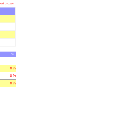
ori prozor
%
0 %
0 %
0 %