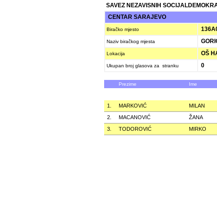
SAVEZ NEZAVISNIH SOCIJALDEMOKRAT
CENTAR SARAJEVO
136A
Biračko mjesto
GORI
Naziv biračkog mjesta
OŠ HA
Lokacija
0
Ukupan broj glasova za stranku
Prezime
Ime
1.
MARKOVIĆ
MILAN
2.
MACANOVIĆ
ŽANA
3.
TODOROVIĆ
MIRKO