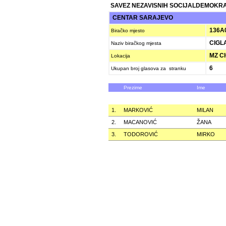
SAVEZ NEZAVISNIH SOCIJALDEMOKRAT
CENTAR SARAJEVO
136A
Biračko mjesto
CIGL
Naziv biračkog mjesta
MZ CI
Lokacija
6
Ukupan broj glasova za stranku
Prezime
Ime
1.
MARKOVIĆ
MILAN
2.
MACANOVIĆ
ŽANA
3.
TODOROVIĆ
MIRKO