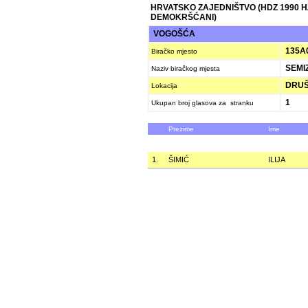
HRVATSKO ZAJEDNIŠTVO (HDZ 1990 
DEMOKRŠĆANI)
VOGOŠĆA
135A
Biračko mjesto
SEMI
Naziv biračkog mjesta
DRUŠ
Lokacija
1
Ukupan broj glasova za stranku
Prezime
Ime
1.
ŠIMIĆ
ILIJA