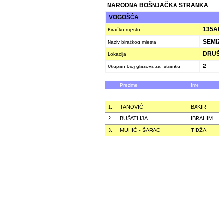
NARODNA BOŠNJAČKA STRANKA
VOGOŠĆA
135A
Biračko mjesto
SEMI
Naziv biračkog mjesta
DRUŠ
Lokacija
2
Ukupan broj glasova za stranku
Prezime
Ime
1.
TANOVIĆ
BAKIR
2.
BUŠATLIJA
IBRAHIM
3.
MUHIĆ - ŠARAC
TIDŽA