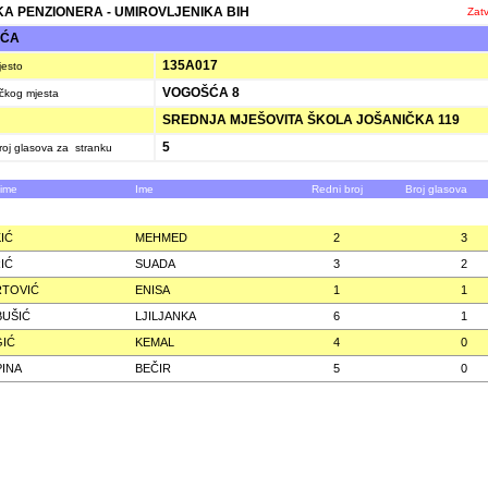
A PENZIONERA - UMIROVLJENIKA BIH
Zatv
ŠĆA
135A017
jesto
VOGOŠĆA 8
ačkog mjesta
SREDNJA MJEŠOVITA ŠKOLA JOŠANIČKA 119
5
oj glasova za stranku
zime
Ime
Redni broj
Broj glasova
IĆ
MEHMED
2
3
IĆ
SUADA
3
2
RTOVIĆ
ENISA
1
1
UŠIĆ
LJILJANKA
6
1
IĆ
KEMAL
4
0
INA
BEČIR
5
0