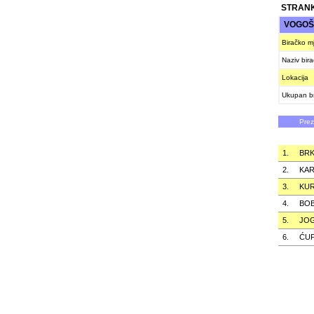
STRANK
VOGO
Biračko m
Naziv bir
Lokacija
Ukupan br
Pre
1.
BRK
2.
KAR
3.
KU
4.
BOB
5.
JOG
6.
ĆUP