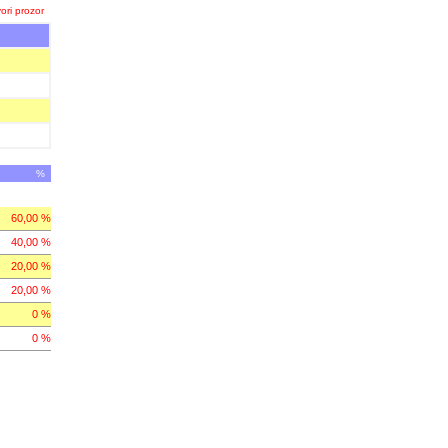
ori prozor
%
60,00 %
40,00 %
20,00 %
20,00 %
0 %
0 %