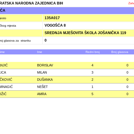
ATSKA NARODNA ZAJEDNICA BIH
Zatv
ŠĆA
135A017
jesto
VOGOŠĆA 8
ačkog mjesta
SREDNJA MJEŠOVITA ŠKOLA JOŠANIČKA 119
0
oj glasova za stranku
zime
Ime
Redni broj
Broj glasova
NJIĆ
BORISLAV
4
0
ICA
MILAN
3
0
ČKOVIĆ
DUŠANKA
2
0
MINAGIĆ
NEŠET
1
0
DŽIĆ
AMRA
5
0