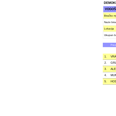
DEMOKR
VOGO
Biračko m
Naziv bir
Lokacija
Ukupan br
Pre
1.
VRA
2.
GRL
3.
ALE
4.
MU
5.
HO