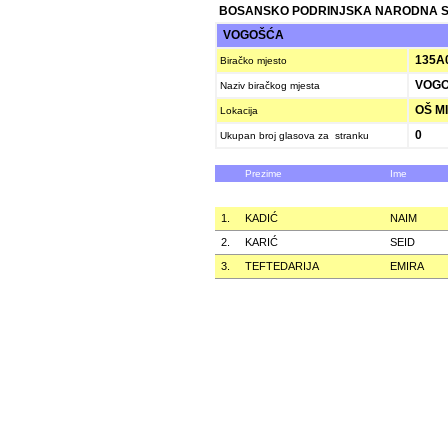
BOSANSKO PODRINJSKA NARODNA 
VOGOŠĆA
135A
Biračko mjesto
VOGO
Naziv biračkog mjesta
OŠ MI
Lokacija
0
Ukupan broj glasova za stranku
Prezime
Ime
1.
KADIĆ
NAIM
2.
KARIĆ
SEID
3.
TEFTEDARIJA
EMIRA