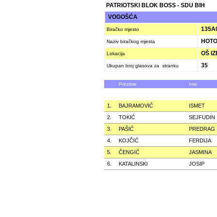
PATRIOTSKI BLOK BOSS - SDU BIH
VOGOŠĆA
135A
Biračko mjesto
HOTO
Naziv biračkog mjesta
OŠ IZ
Lokacija
35
Ukupan broj glasova za stranku
Prezime
Ime
1.
BAJRAMOVIĆ
ISMET
2.
TOKIĆ
SEJFUDIN
3.
PAŠIĆ
PREDRAG
4.
KOJČIĆ
FERDIJA
5.
ČENGIĆ
JASMINA
6.
KATALINSKI
JOSIP